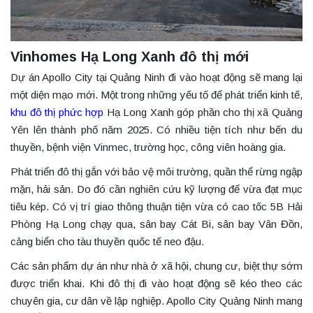
Vinhomes Hạ Long Xanh đô thị mới
Dự án Apollo City tại Quảng Ninh đi vào hoạt động sẽ mang lại
một diện mạo mới. Một trong những yếu tố để phát triển kinh tế,
khu đô thị phức hợp
Hạ Long Xanh góp phần cho thị xã Quảng
Yên lên thành phố năm 2025. Có nhiều tiện tích như bến du
thuyền, bệnh viện Vinmec, trường học, công viên hoàng gia.
Phát triển đô thị gắn với bảo vệ môi trường, quần thể rừng ngập
mặn, hải sản. Do đó cần nghiên cứu kỹ lượng để vừa đạt mục
tiêu kép. Có vị trí giao thông thuận tiện vừa có cao tốc 5B Hải
Phòng Hạ Long chạy qua, sân bay Cát Bi, sân bay Vân Đồn,
cảng biển cho tàu thuyền quốc tế neo đậu.
Các sản phẩm dự án như nhà ở xã hội, chung cư, biệt thự sớm
được triển khai. Khi đô thị đi vào hoạt động sẽ kéo theo các
chuyên gia, cư dân về lập nghiệp. Apollo City Quảng Ninh mang