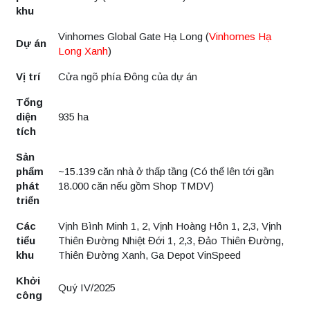
khu
Vinhomes Global Gate Hạ Long (
Vinhomes Hạ
Dự án
Long Xanh
)
Vị trí
Cửa ngõ phía Đông của dự án
Tổng
diện
935 ha
tích
Sản
phẩm
~15.139 căn nhà ở thấp tầng (Có thể lên tới gần
phát
18.000 căn nếu gồm Shop TMDV)
triển
Các
Vịnh Bình Minh 1, 2, Vịnh Hoàng Hôn 1, 2,3, Vịnh
tiểu
Thiên Đường Nhiệt Đới 1, 2,3, Đảo Thiên Đường,
khu
Thiên Đường Xanh, Ga Depot VinSpeed
Khởi
Quý IV/2025
công