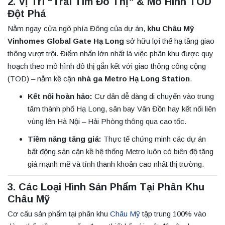
2. Vị Trí “Trái Tim Đô Thị” & Mô Hình TOD
Đột Phá
Nằm ngay cửa ngõ phía Đông của dự án,
khu Châu Mỹ
Vinhomes Global Gate Hạ Long
sở hữu lợi thế hạ tầng giao
thông vượt trội. Điểm nhấn lớn nhất là việc phân khu được quy
hoạch theo mô hình đô thị gắn kết với giao thông công cộng
(TOD) – nằm kề cận
nhà ga Metro Hạ Long Station
.
Kết nối hoàn hảo:
Cư dân dễ dàng di chuyển vào trung
tâm thành phố Hạ Long, sân bay Vân Đồn hay kết nối liên
vùng lên Hà Nội – Hải Phòng thông qua cao tốc.
Tiềm năng tăng giá:
Thực tế chứng minh các dự án
bất động sản cận kề hệ thống Metro luôn có biên độ tăng
giá mạnh mẽ và tính thanh khoản cao nhất thị trường.
3. Các Loại Hình Sản Phẩm Tại Phân Khu
Châu Mỹ
Cơ cấu sản phẩm tại phân khu
Châu Mỹ
tập trung 100% vào