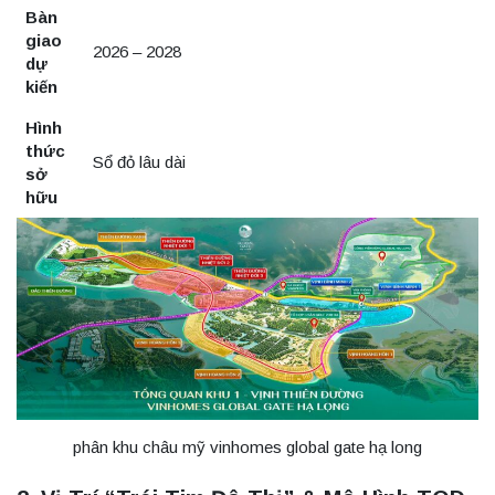
Bàn
giao
2026 – 2028
dự
kiến
Hình
thức
Sổ đỏ lâu dài
sở
hữu
phân khu châu mỹ vinhomes global gate hạ long