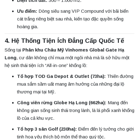
Diện tích đất:
300 – 1.000 m2.
Ưu điểm:
Dòng siêu sang VIP Compound với bãi biển
cát trắng riêng biệt sau nhà, kiến tạo đặc quyền sống
hoàng gia.
4. Hệ Thống Tiện Ích Đẳng Cấp Quốc Tế
Sống tại
Phân khu Châu Mỹ Vinhomes Global Gate Hạ
Long
, cư dân không chỉ mua một ngôi nhà mà là sở hữu một
hệ sinh thái tiện ích “All-in-one” khổng lồ:
Tổ hợp TOD Ga Depot & Outlet (73ha):
Thiên đường
mua sắm sầm uất mang âm hưởng của những đại lộ
thương mại tại Mỹ.
Công viên rừng Globe Hạ Long (662ha):
Mang đến
không gian sống sinh thái trong lành, là lá phổi xanh khổng
lồ của cả khu vực.
Tổ hợp 3 sân Golf (230ha):
Điểm đến lý tưởng cho giới
tinh hoa yêu thích bộ môn thể thao quý tộc.