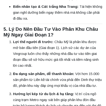
Biển nhân tạo & Cát trắng Nha Trang:
Tái hiện không
gian nghỉ dưỡng biển ngay thềm nhà mà không cần phải
đi đâu xa.
5. Lý Do Nên Đầu Tư Vào Phân Khu Châu
Mỹ Ngay Giai Đoạn 1?
Lợi thế người đi trước:
Châu Mỹ là phân khu được
mở bán đầu tiên (Giai đoạn 1). Lịch sử các dự án của
Vingroup luôn cho thấy những nhà đầu tư vào tiền giai
đoạn đầu sẽ sở hữu mức giá tốt nhất và tiềm năng sinh
lời cao nhất.
Đa dạng sản phẩm, dễ thanh khoản:
Với hơn 15.000
sản phẩm từ Liền kề tài chính vừa phải đến Dinh thự triệu
đô, phân khu này đáp ứng mọi khẩu vị của nhà đầu tư.
Hưởng lợi kép từ du lịch & hạ tầng:
Vị trí cửa ngõ
cùng trạm Metro ngay sát bên giúp phân khu đón đầu
toàn bộ lượng khách du lịch và chuyên gia đến với đại đô