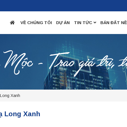
VỀ CHÚNG TÔI
DỰ ÁN
TIN TỨC
BÁN ĐẤT N
c - Trao giá trị, t
 Long Xanh
Hạ Long Xanh