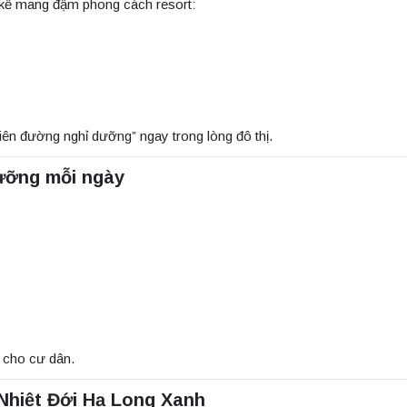
t kế mang đậm phong cách resort:
iên đường nghỉ dưỡng” ngay trong lòng đô thị.
dưỡng mỗi ngày
n cho cư dân.
Nhiệt Đới Hạ Long Xanh