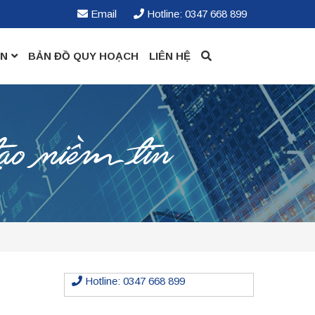
Email
Hotline: 0347 668 899
ỀN
BẢN ĐỒ QUY HOẠCH
LIÊN HỆ
ạo niềm tin
Hotline: 0347 668 899