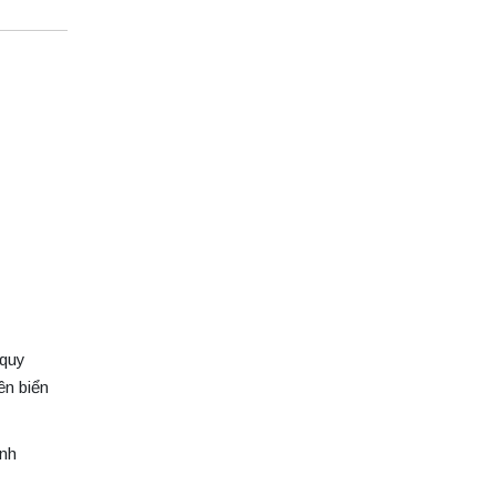
 quy
ên biển
ịnh