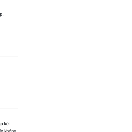
p.
p kết
đến không