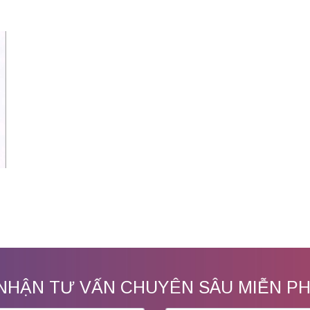
NHẬN TƯ VẤN CHUYÊN SÂU MIỄN PH