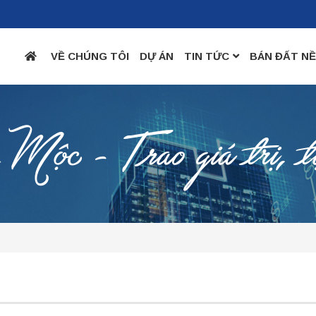
VỀ CHÚNG TÔI
DỰ ÁN
TIN TỨC
BÁN ĐẤT N
c - Trao giá trị, t