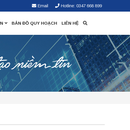
Email
Hotline: 0347 668 899
ỀN
BẢN ĐỒ QUY HOẠCH
LIÊN HỆ
ạo niềm tin