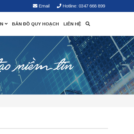
Email
Hotline: 0347 668 899
ỀN
BẢN ĐỒ QUY HOẠCH
LIÊN HỆ
ạo niềm tin