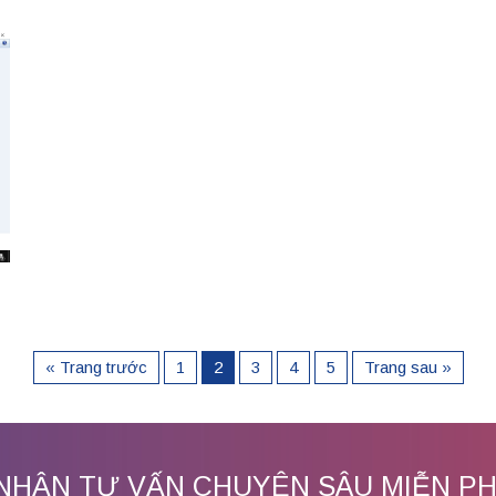
« Trang trước
1
2
3
4
5
Trang sau »
NHẬN TƯ VẤN CHUYÊN SÂU MIỄN PH