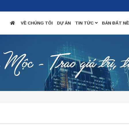
VỀ CHÚNG TÔI
DỰ ÁN
TIN TỨC
BÁN ĐẤT N
c - Trao giá trị, t