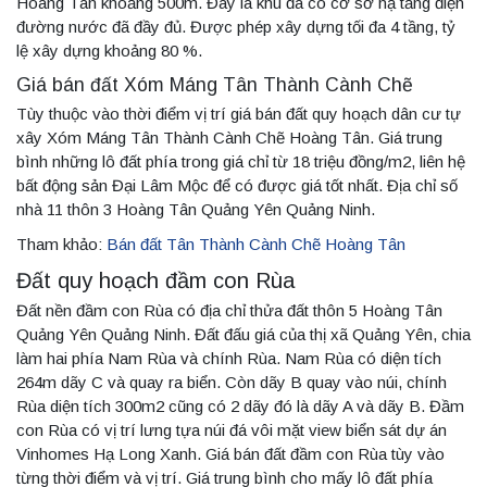
Hoàng Tân khoảng 500m. Đây là khu đã có cơ sở hạ tầng điện
đường nước đã đầy đủ. Được phép xây dựng tối đa 4 tầng, tỷ
lệ xây dựng khoảng 80 %.
Giá bán đất Xóm Máng Tân Thành Cành Chẽ
Tùy thuộc vào thời điểm vị trí giá bán đất quy hoạch dân cư tự
xây Xóm Máng Tân Thành Cành Chẽ Hoàng Tân. Giá trung
bình những lô đất phía trong giá chỉ từ 18 triệu đồng/m2, liên hệ
bất động sản Đại Lâm Mộc để có được giá tốt nhất. Địa chỉ số
nhà 11 thôn 3 Hoàng Tân Quảng Yên Quảng Ninh.
Tham khảo:
Bán đất Tân Thành Cành Chẽ Hoàng Tân
Đất quy hoạch đầm con Rùa
Đất nền đầm con Rùa có địa chỉ thửa đất thôn 5 Hoàng Tân
Quảng Yên Quảng Ninh. Đất đấu giá của thị xã Quảng Yên, chia
làm hai phía Nam Rùa và chính Rùa. Nam Rùa có diện tích
264m dãy C và quay ra biển. Còn dãy B quay vào núi, chính
Rùa diện tích 300m2 cũng có 2 dãy đó là dãy A và dãy B. Đầm
con Rùa có vị trí lưng tựa núi đá vôi mặt view biển sát dự án
Vinhomes Hạ Long Xanh. Giá bán đất đầm con Rùa tùy vào
từng thời điểm và vị trí. Giá trung bình cho mấy lô đất phía