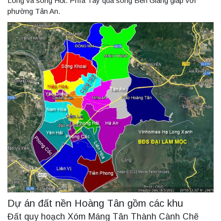
Long và sông Hốt. Phía Tây qua sông Bến Giang giáp với
phường Tân An.
Dự án đất nền Hoàng Tân gồm các khu
Đất quy hoạch Xóm Máng Tân Thành Cành Chẽ